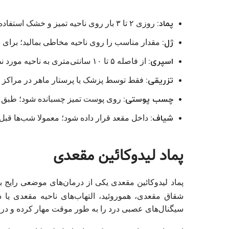
پماد:
روزی ۲ تا ۳ بار روی ناحیه تمیز و خشک استفاده شود؛ از تماس با چشم یا زخم باز پرهیز شود.
ژل:
مقدار مناسب را روی ناحیه مخاطی بمالید؛ برای ن
اسپری:
از فاصله ۵ تا ۱۰ سانتی‌متری به ناحیه مورد نظر اسپری شود؛ از استنشاق خودداری گردد.
تزریقی:
فقط توسط پزشک یا پرستار ماهر در مراکز د
چسب پوستی:
روی پوست تمیز چسبانده شود؛ طبق د
شیاف:
داخل مقعد قرار داده شود؛ معمولا شب‌ها قبل 
پماد لیدوکائین مقعدی
پماد لیدوکائین مقعدی یکی از درمان‌های موضعی رایج 
شقاق مقعدی، هموروئید، التهاب‌های ناحیه مقعدی یا در
سیگنال‌های عصبی درد را به‌ طور موقت مهار کرده و د