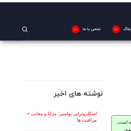
پارما کلینیک
09120225954
بلاگ
تماس با ما
نوشته های اخیر
اسکلروتراپی بواسیر: مزایا و معایب +
مراقبت ها
ده است.
ید.