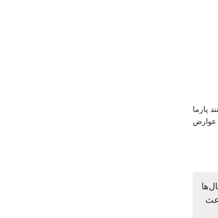
 پارما
ن عوارض
ل‌ها
اعث