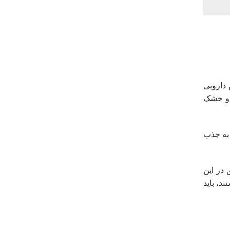
 دارویی
 و خشک
 به جذب
در این
د، باید