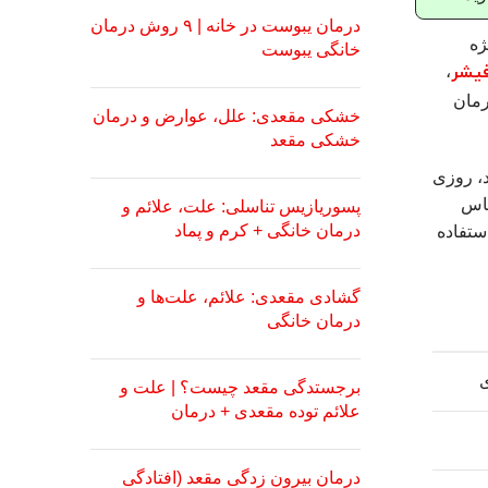
درمان یبوست در خانه | ۹ روش درمان
ژه
خانگی یبوست
فیشر
،
رمان
خشکی مقعدی: علل، عوارض و درمان
خشکی مقعد
د، روزی
ساس
پسوریازیس تناسلی: علت، علائم و
درمان خانگی + کرم و پماد
استفاده
گشادی مقعدی: علائم، علت‌ها و
درمان‌ خانگی
ی
برجستدگی مقعد چیست؟ | علت و
علائم توده مقعدی + درمان
درمان بیرون زدگی مقعد (افتادگی